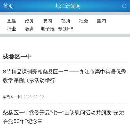
首页
九江新闻网
直播
政务
要闻
视频
社会
国内
行业
教育
电子报
专题H5
柴桑区一中
8节精品课例亮相柴桑区一中——九江市高中英语优秀
教学课例展示活动举行
柴桑区一中
|
2026-07-02
柴桑区一中党委开展“七一”走访慰问活动并颁发“光荣
在党50年”纪念章