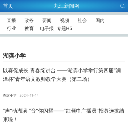
首页
九江新闻网
直播
政务
要闻
视频
社会
国内
行业
教育
电子报
专题H5
湖滨小学
以赛促成长 青春绽讲台 ——湖滨小学举行第四届“润
泽杯”青年语文教师教学大赛（第二场）
湖滨小学
|
2024-11-14
“声”动湖滨 “音”你闪耀——“红领巾广播员”招募选拔结
束啦！