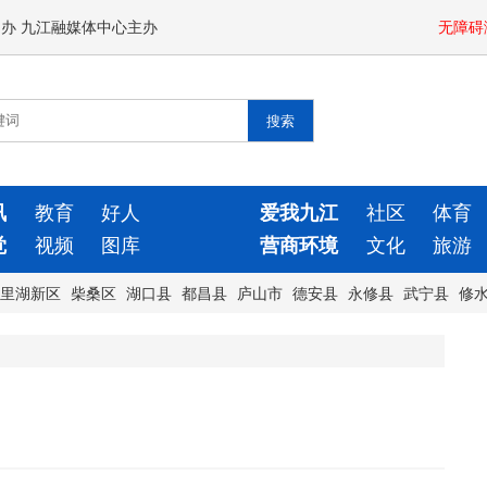
闻办 九江融媒体中心主办
无障碍
讯
教育
好人
爱我九江
社区
体育
觉
视频
图库
营商环境
文化
旅游
里湖新区
柴桑区
湖口县
都昌县
庐山市
德安县
永修县
武宁县
修