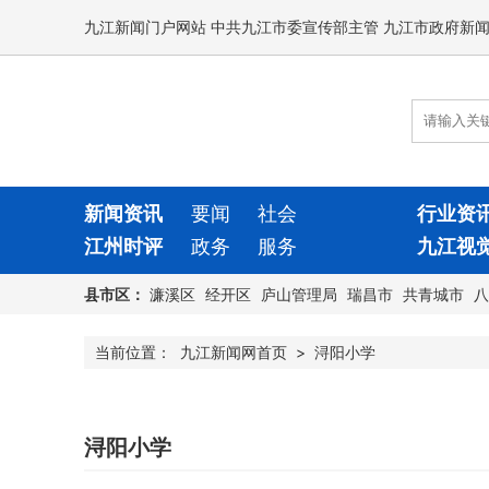
九江新闻门户网站 中共九江市委宣传部主管 九江市政府新
新闻资讯
要闻
社会
行业资
江州时评
政务
服务
九江视
县市区：
濂溪区
经开区
庐山管理局
瑞昌市
共青城市
八
当前位置：
九江新闻网首页
>
浔阳小学
浔阳小学