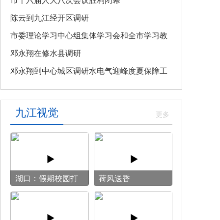
教育专题党课
市十六届人大八次会议胜利闭幕
陈云到九江经开区调研
市委理论学习中心组集体学习会和全市学习教
育整改整治工作汇报会召开
邓永翔在修水县调研
邓永翔到中心城区调研水电气迎峰度夏保障工
作
九江视觉
湖口：假期校园打
荷风送香
开“方便门” 群众
乐享“健身圈”