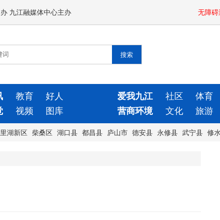
闻办 九江融媒体中心主办
无障碍
讯
教育
好人
爱我九江
社区
体育
觉
视频
图库
营商环境
文化
旅游
里湖新区
柴桑区
湖口县
都昌县
庐山市
德安县
永修县
武宁县
修