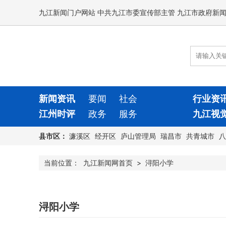
九江新闻门户网站 中共九江市委宣传部主管 九江市政府新
新闻资讯
要闻
社会
行业资
江州时评
政务
服务
九江视
县市区：
濂溪区
经开区
庐山管理局
瑞昌市
共青城市
八
当前位置：
九江新闻网首页
>
浔阳小学
浔阳小学