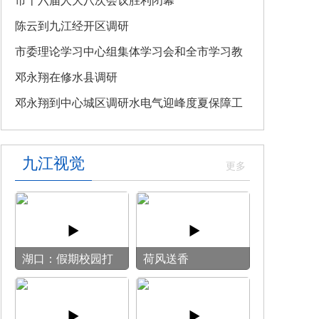
教育专题党课
市十六届人大八次会议胜利闭幕
陈云到九江经开区调研
市委理论学习中心组集体学习会和全市学习教
育整改整治工作汇报会召开
邓永翔在修水县调研
邓永翔到中心城区调研水电气迎峰度夏保障工
作
九江视觉
湖口：假期校园打
荷风送香
开“方便门” 群众
乐享“健身圈”