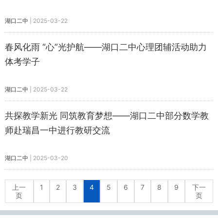
湖口二中
|
2025-03-22
春风化雨 “心”光护航——湖口二中心理团辅活动助力
体考学子
湖口二中
|
2025-03-22
共探教学新光 同筑教育梦想——湖口二中部分数学教
师赴瑞昌一中进行教研交流
湖口二中
|
2025-03-20
上一
1
2
3
4
5
6
7
8
9
下一
页
页