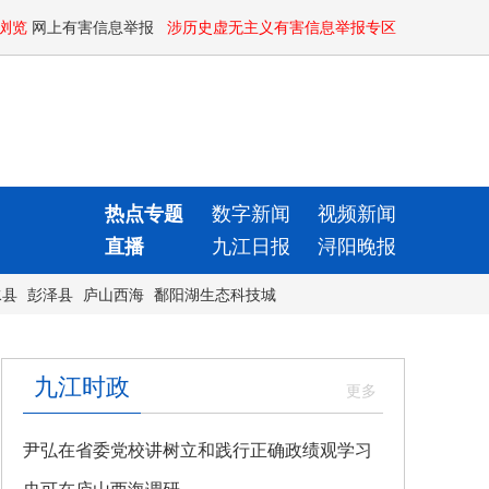
浏览
网上有害信息举报
涉历史虚无主义有害信息举报专区
热点专题
数字新闻
视频新闻
直播
九江日报
浔阳晚报
水县
彭泽县
庐山西海
鄱阳湖生态科技城
九江时政
尹弘在省委党校讲树立和践行正确政绩观学习