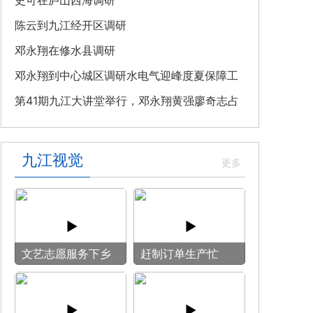
教育专题党课
史可在庐山西海调研
陈云到九江经开区调研
邓永翔在修水县调研
邓永翔到中心城区调研水电气迎峰度夏保障工
作
第41期九江大讲堂举行，邓永翔黄强廖奇志占
勇出席
九江视觉
文艺志愿服务下乡
赶制订单生产忙
用镜头记录乡村笑
脸