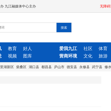
闻办 九江融媒体中心主办
无障碍
讯
教育
好人
爱我九江
社区
体育
觉
视频
图库
营商环境
文化
旅游
里湖新区
柴桑区
湖口县
都昌县
庐山市
德安县
永修县
武宁县
修