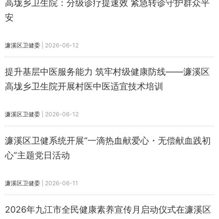
高垅乡卫生院：分级诊疗提速效 紧急转诊守护群众平
安
濂溪区卫健委
|
2026-06-12
提升基层中医服务能力 筑牢村级健康防线——濂溪区
高垅乡卫生院开展村医中医适宜技术培训
濂溪区卫健委
|
2026-06-12
濂溪区卫健系统开展“一滴热血献爱心・无偿献血践初
心”主题党日活动
濂溪区卫健委
|
2026-06-11
2026年九江市全民健康素养宣传月启动仪式在濂溪区