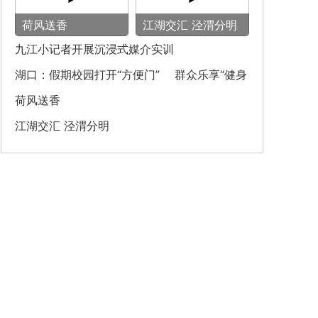
荷风送香
‌江湖交汇 泾渭分明‌
九江小记者开展沉浸式媒介实训
湖口：假期校园打开“方便门” 群众乐享“健身
圈”
荷风送香
‌江湖交汇 泾渭分明‌