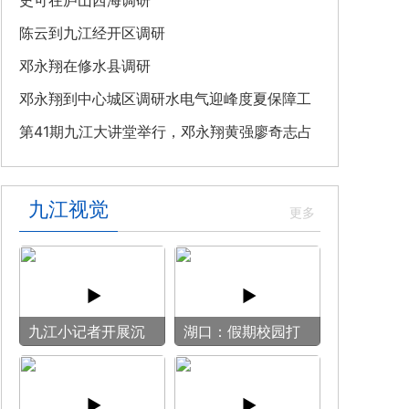
教育专题党课
史可在庐山西海调研
陈云到九江经开区调研
邓永翔在修水县调研
邓永翔到中心城区调研水电气迎峰度夏保障工
作
第41期九江大讲堂举行，邓永翔黄强廖奇志占
勇出席
九江视觉
九江小记者开展沉
湖口：假期校园打
浸式媒介实训
开“方便门” 群众
乐享“健身圈”