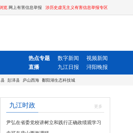
浏览
网上有害信息举报
涉历史虚无主义有害信息举报专区
热点专题
数字新闻
视频新闻
直播
九江日报
浔阳晚报
水县
彭泽县
庐山西海
鄱阳湖生态科技城
九江时政
尹弘在省委党校讲树立和践行正确政绩观学习