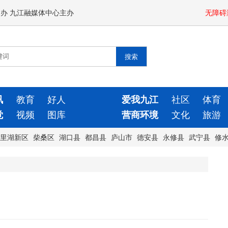
闻办 九江融媒体中心主办
无障碍
讯
教育
好人
爱我九江
社区
体育
觉
视频
图库
营商环境
文化
旅游
里湖新区
柴桑区
湖口县
都昌县
庐山市
德安县
永修县
武宁县
修