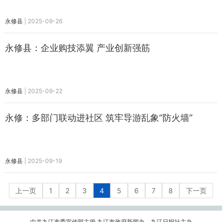
永修县
|
2025-09-26
永修县：企业购技添翼 产业创新强筋
永修县
|
2025-09-22
永修：多部门联动进社区 筑牢导游乱象“防火墙”
永修县
|
2025-09-19
上一页
1
2
3
4
5
6
7
8
下一页
中共九江市委宣传部主管 九江市政府新闻办、九江日报社主办