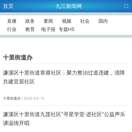
首页
九江新闻网
直播
政务
要闻
视频
社会
国内
行业
教育
电子报
专题H5
十里街道办
濂溪区十里街道章甫社区：聚力整治过道违建，清障
共建宜居社区
十里街道办
|
2026-04-15
濂溪区十里街道九莲社区“寻星学堂·进社区”公益声乐
课温情开唱