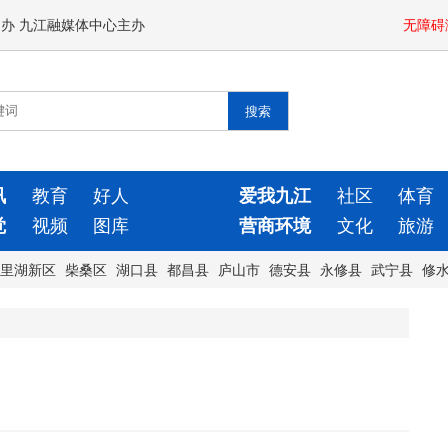
闻办 九江融媒体中心主办
无障碍
讯
教育
好人
爱我九江
社区
体育
觉
视频
图库
营商环境
文化
旅游
里湖新区
柴桑区
湖口县
都昌县
庐山市
德安县
永修县
武宁县
修