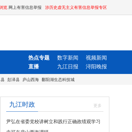
浏览
网上有害信息举报
涉历史虚无主义有害信息举报专区
热点专题
数字新闻
视频新闻
直播
九江日报
浔阳晚报
水县
彭泽县
庐山西海
鄱阳湖生态科技城
九江时政
尹弘在省委党校讲树立和践行正确政绩观学习