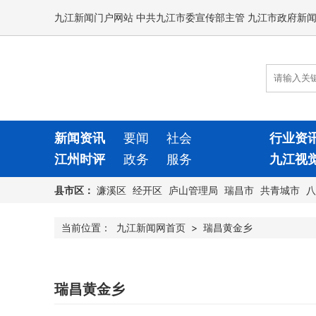
九江新闻门户网站 中共九江市委宣传部主管 九江市政府新
新闻资讯
要闻
社会
行业资
江州时评
政务
服务
九江视
县市区：
濂溪区
经开区
庐山管理局
瑞昌市
共青城市
八
当前位置：
九江新闻网首页
>
瑞昌黄金乡
瑞昌黄金乡