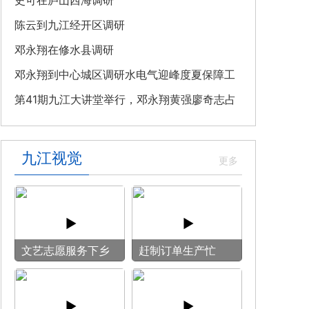
教育专题党课
史可在庐山西海调研
陈云到九江经开区调研
邓永翔在修水县调研
邓永翔到中心城区调研水电气迎峰度夏保障工
作
第41期九江大讲堂举行，邓永翔黄强廖奇志占
勇出席
九江视觉
文艺志愿服务下乡
赶制订单生产忙
用镜头记录乡村笑
脸