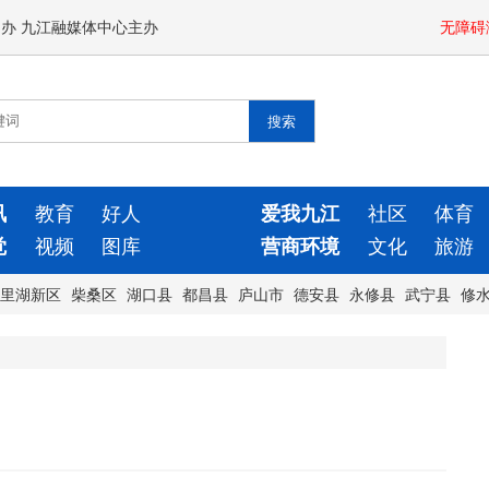
闻办 九江融媒体中心主办
无障碍
讯
教育
好人
爱我九江
社区
体育
觉
视频
图库
营商环境
文化
旅游
里湖新区
柴桑区
湖口县
都昌县
庐山市
德安县
永修县
武宁县
修