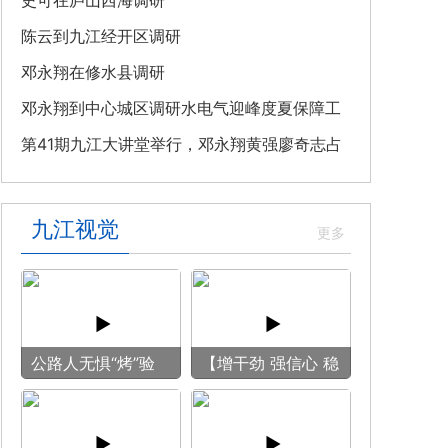
教育专题党课
史可在庐山西海调研
陈云到九江经开区调研
邓永翔在修水县调研
邓永翔到中心城区调研水电气迎峰度夏保障工
作
第41期九江大讲堂举行，邓永翔黄强廖奇志占
勇出席
九江视觉
公路人无惧“烤”验
【增干劲 强信心 稳
守护畅安旅途
预期】赏古风游
船 享清凉之旅