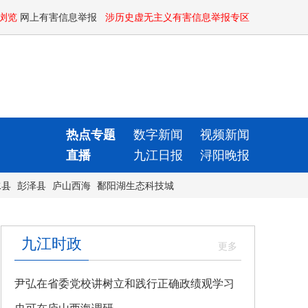
浏览
网上有害信息举报
涉历史虚无主义有害信息举报专区
热点专题
数字新闻
视频新闻
直播
九江日报
浔阳晚报
水县
彭泽县
庐山西海
鄱阳湖生态科技城
九江时政
尹弘在省委党校讲树立和践行正确政绩观学习