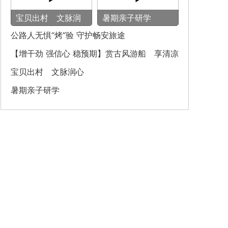
宝贝出村 文脉润
暑期亲子研学
心
公路人无惧“烤”验 守护畅安旅途
【增干劲 强信心 稳预期】赏古风游船 享清凉
之旅
宝贝出村 文脉润心
暑期亲子研学