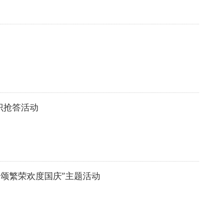
识抢答活动
 颂繁荣欢度国庆”主题活动