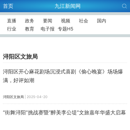
首页
九江新闻网
直播
政务
要闻
视频
社会
国内
行业
教育
电子报
专题H5
浔阳区文旅局
​浔阳区开心麻花剧场沉浸式喜剧《偷心晚宴》场场爆
满，好评如潮
浔阳区文旅局
|
2025-04-20
“街舞浔阳”挑战赛暨“醉美李公堤”文旅嘉年华盛大启幕