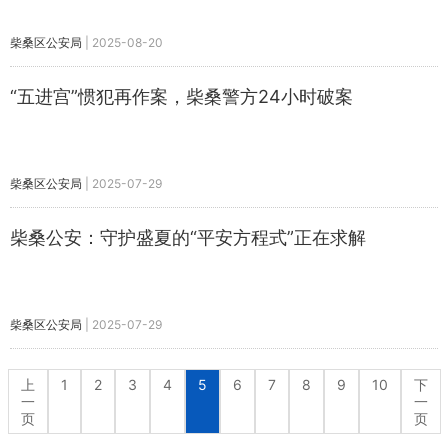
柴桑区公安局
|
2025-08-20
“五进宫”惯犯再作案，柴桑警方24小时破案
柴桑区公安局
|
2025-07-29
柴桑公安：守护盛夏的“平安方程式”正在求解
柴桑区公安局
|
2025-07-29
上
1
2
3
4
5
6
7
8
9
10
下
一
一
页
页