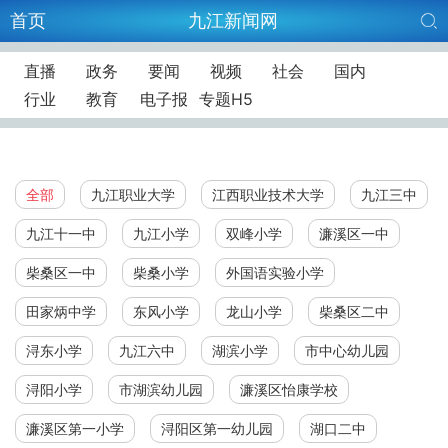
首页
九江新闻网
直播
政务
要闻
视频
社会
国内
行业
教育
电子报
专题H5
全部
九江职业大学
江西职业技术大学
九江三中
九江十一中
九江小学
双峰小学
濂溪区一中
柴桑区一中
柴桑小学
外国语实验小学
田家炳中学
东风小学
龙山小学
柴桑区二中
浔东小学
九江六中
湖滨小学
市中心幼儿园
浔阳小学
市湖滨幼儿园
濂溪区怡康学校
濂溪区第一小学
浔阳区第一幼儿园
湖口二中