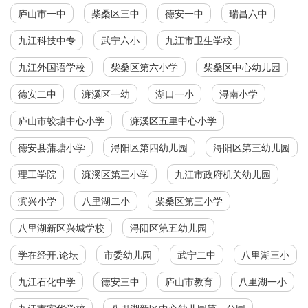
庐山市一中
柴桑区三中
德安一中
瑞昌六中
九江科技中专
武宁六小
九江市卫生学校
九江外国语学校
柴桑区第六小学
柴桑区中心幼儿园
德安二中
濂溪区一幼
湖口一小
浔南小学
庐山市蛟塘中心小学
濂溪区五里中心小学
德安县蒲塘小学
浔阳区第四幼儿园
浔阳区第三幼儿园
理工学院
濂溪区第三小学
九江市政府机关幼儿园
滨兴小学
八里湖二小
柴桑区第三小学
八里湖新区兴城学校
浔阳区第五幼儿园
学在经开.论坛
市委幼儿园
武宁二中
八里湖三小
九江石化中学
德安三中
庐山市教育
八里湖一小