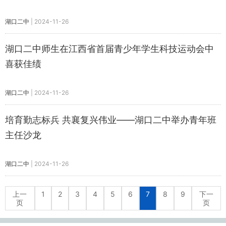
湖口二中
|
2024-11-26
湖口二中师生在江西省首届青少年学生科技运动会中
喜获佳绩
湖口二中
|
2024-11-26
培育勤志标兵 共襄复兴伟业——湖口二中举办青年班
主任沙龙
湖口二中
|
2024-11-26
上一
1
2
3
4
5
6
7
8
9
下一
页
页